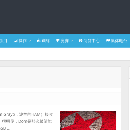
项目
操作
训练
竞赛
问答中心
集体电台
 Grayb，波兰的HAM）接收
联。很明显，Dom是那么希望能
 ...