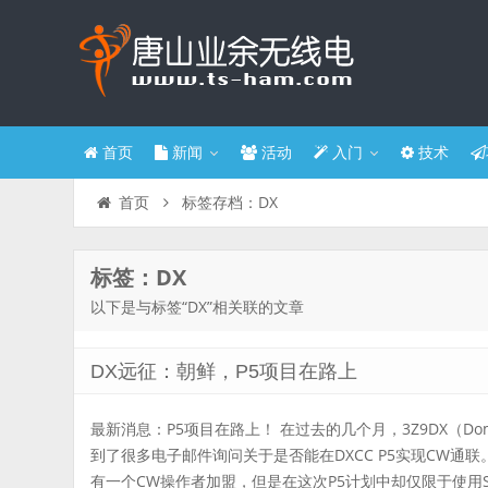
首页
新闻
活动
入门
技术
标签存档：DX
首页
标签：DX
以下是与标签“DX”相关联的文章
DX远征：朝鲜，P5项目在路上
最新消息：P5项目在路上！ 在过去的几个月，3Z9DX（Dom
到了很多电子邮件询问关于是否能在DXCC P5实现CW通
有一个CW操作者加盟，但是在这次P5计划中却仅限于使用SSB