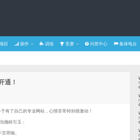
项目
操作
训练
竞赛
问答中心
集体电台
开通！
终于有了自己的专业网站，心情非常特别很激动！
当抛砖引玉：
不言而喻。