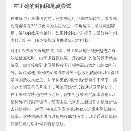
在正确的时间和地点尝试
在准备与卫星通信之前，需要先运行卫星跟踪软件，看看是
否有仰角在30°或更高的卫星经过，仰角越高，通联就越容
易，通联的效果也越好。如果计划在户外操作，最好将时刻
表打印出来，随身携带或者携带笔记本电脑。
对于U/V波段的近地轨道卫星，当卫星从地平线升起进入有
效通信区域时，由于多普勒效应，开始收到的信号频率就会
偏高，你会接收到比卫星标称下行频率高出大约10kHz的信
号。建议你使用FM转发器通信时关闭接收机的静噪以便得到
最高的接收灵敏度。如果你突然间听到噪音电平下降了，那
么这表明卫星信号来了，可以开始尝试着通过卫星通信了。
在卫星经过轨迹的中点之后，需要将接收机的频率调得比卫
星标称下行频率偏低，随着卫星飞来并且越过你头顶逐步远
去的过程中，对于FM模式你应该以5kHz步进逐步降低接收
频率。这些频率步进可以预先存储到信道，以便通过简单操
作按钮就可以补偿多普勒频移。