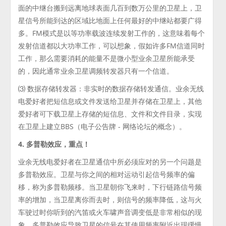
面的中继台搬到远离地球表面几百到数万公里的卫星上，卫
星信号所能到达的区域比地面上任何最好的中继站都要广得
多。FM模式是以等功率载波连续发射工作的，这意味着每个
发射信道都以大功率工作，可以想象，假如许多FM信道同时
工作，那么需要消耗的能量不是微小型业余卫星所能承受
的，因此通常业余卫星调频转发器只有一个信道。
⑶ 数据存储转发器：非实时的数据存储转发通信。业余无线
电爱好者把短信息或文件发送给卫星并存储在卫星上，其他
爱好者可下载卫星上存储的短信息、文件和文件目录，实现
在卫星上建立BBS（电子公告牌 - 网络论坛的概念）。
4. 多普勒效应，重点！
业余无线电爱好者在卫星通信中所必须应对的另一个问题是
多普勒效应。卫星与你之间的相对运动引起信号频率的偏
移，称为多普勒频移。当卫星朝你飞来时，下行链路信号频
率的增加，当卫星离你而去时，则信号的频率降低，这与火
车驶过时你听到的汽笛或火车啸声音调变低是非常相似的现
象。多普勒效应导致卫星的信号在其使用频率附近出现缓慢