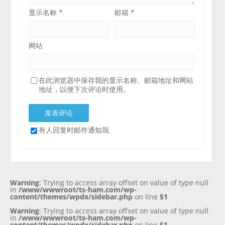
显示名称
*
邮箱
*
网站
在此浏览器中保存我的显示名称、邮箱地址和网站
地址，以便下次评论时使用。
有人回复时邮件通知我
Warning
: Trying to access array offset on value of type null
in
/www/wwwroot/ts-ham.com/wp-
content/themes/wpdx/sidebar.php
on line
51
Warning
: Trying to access array offset on value of type null
in
/www/wwwroot/ts-ham.com/wp-
content/themes/wpdx/sidebar.php
on line
51