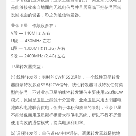
是能够接收来自地面的无线电信号并且居高临下把信号再转
发回地面的设备，称之为通信转发器。
业余卫星工作频段多在：
V段 — 140MHz 左右
U段 — 430MHz 左右
L段 — 1300MHz (1.3G) 左右
S段 — 2400MHz (2.4G) 左右
卫星转发器类型：
⑴ 线性转发器：实时的CW和SSB通信，一个线性卫星转发
器能够转发多路SSB和CW信号。线性转发器可以转发任何类
型的信号，不过业余卫星的线性转发通信主要使用SSB和CW
模式，原因是卫星上能源十分宝贵。业余卫星采用太阳能电
池阵和电池联合供电，但由于体积和质量的限制，业余卫星
不能够像商用卫星那样携带大型供电系统，所以不得不尽量
使用高效的通信模式，提高电源利用率。
⑵ 调频转发器：单信道FM中继通信。调频转发器就是把地