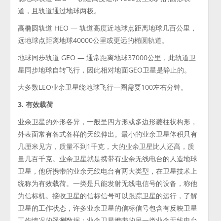
道，且轨道通过地球两极。
高椭圆轨道 HEO — 轨道高度近地球点距离地球几百公里，
远地球点距离地球40000公里或更远的椭圆轨道。
地球同步轨道 GEO — 通常距离地球37000公里，此轨道卫
星同步地球自转飞行，因此相对地面GEO卫星是静止的。
大多数LEO业余卫星绕地球飞行一圈需要100左右分钟。
3. 有效载荷
业余卫星的外形各异，一般呈四方形或多边形菱柱状构形，
外表面常有各式各样的天线伸出。最小的业余卫星体积只有
几厘米见方，质量不到1千克，大的业余卫星比人还高，质
量几百千克。业余卫星就是携带有业余无线电台的人造地球
卫星，他所携带的业余无线电台有两大类型，在卫星技术上
统称为有效载荷。一类是只能发射无线电信号的设备，称他
为信标机。接收卫星的信标信号可以跟踪卫星的运行，了解
卫星的工作状态，许多业余卫星的信标信号包含有反映卫星
工作情况的遥测数据；业余卫星携带的另一类业余无线电台