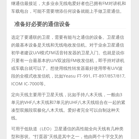
继通信最接近，大多业余无线电爱好者也已拥有FM对讲机和
车载电台，可能不需要增添任何设备就能上手做卫星通信。
准备好必要的通信设备
选定了要通联的卫星，需要有能与之通信的设备。卫星通信
的最基本设备是天线和无线电收发信机。对于业余卫星通信
初学者建议U/V模式FM话音转发器的卫星入门。也就是说你
只要有一台最基本的U/V双波段FM收发信机，即手持对讲机
或车载台就可以了。想使用线性转发器最好使用带有U/V波
段的全模式收发信机，比如Yeasu FT-991, FT-897/857/817,
ICOM IC-7000等。
定向天线主要用于卫星天线，比如手持八木天线，一般由3
单元的VHF八木天线和7单元的UHF八木天线组合在一起的紧
凑型双频段双极化八木天线。爱好者完全可以自制这种天
线。
可用于低轨道（LEO）卫星通信的高性能全向天线有几种类
型和形状。“打蛋器”天线是其中之一，他由两个十字交叉的