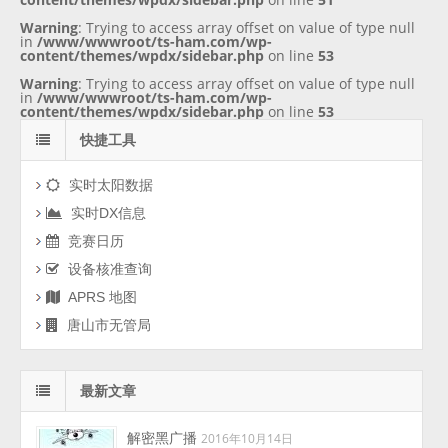
Warning
: Trying to access array offset on value of type null
in
/www/wwwroot/ts-ham.com/wp-
content/themes/wpdx/sidebar.php
on line
53
Warning
: Trying to access array offset on value of type null
in
/www/wwwroot/ts-ham.com/wp-
content/themes/wpdx/sidebar.php
on line
53
快捷工具
实时太阳数据
实时DX信息
竞赛日历
设备核准查询
APRS 地图
唐山市无管局
最新文章
解密黑广播
2016年10月14日