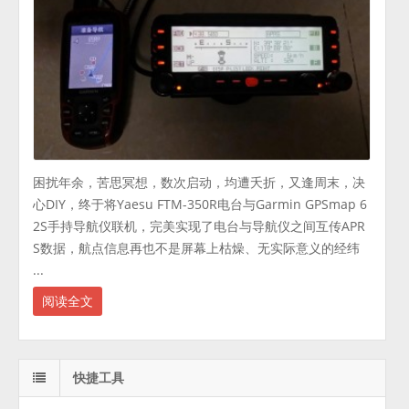
困扰年余，苦思冥想，数次启动，均遭夭折，又逢周末，决
心DIY，终于将Yaesu FTM-350R电台与Garmin GPSmap 6
2S手持导航仪联机，完美实现了电台与导航仪之间互传APR
S数据，航点信息再也不是屏幕上枯燥、无实际意义的经纬
...
阅读全文
快捷工具